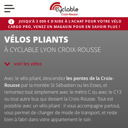
Nos actualités
JUSQU'À 3 000 € D'AIDE À L'ACHAT POUR VOTRE VÉLO
CARGO PRO, VENEZ EN MAGASIN POUR EN SAVOIR PLUS !
Nos vélos
Cyclable Lyon 4e
>
Vélos pliants
VÉLOS PLIANTS
À CYCLABLE LYON CROIX-ROUSSE
Qui sommes-nous ?
voir les vélos
Nous contacter
Avec le vélo pliant, descendez
les pentes de la Croix-
Rousse
par la montée St Sébastien ou les Esses, et
remontez tout simplement avec le métro C ou avec le C13
ou tout autre bus qui dessert la Croix-Rousse. Tout est
possible avec un vélo pliant : il vous accompagne partout,
vous permet de changer de mode de transport, et reste
CYCLABLE
bien à l’abri dans votre appartement le soir.