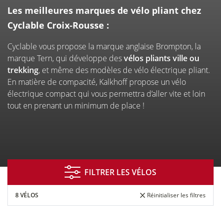
À CYCLABLE LYON CROIX-
Les meilleures marques de vélo pliant chez
ROUSSE
Cyclable Croix-Rousse :
Cyclable vous propose la marque anglaise Brompton, la
marque Tern, qui développe des
vélos pliants ville ou
trekking
, et même des modèles de vélo électrique pliant.
En matière de compacité, Kalkhoff propose un vélo
électrique compact qui vous permettra d’aller vite et loin
tout en prenant un minimum de place !
Financement
Entretien
Essai de
réparation
vélos
FILTRER LES VÉLOS
8 VÉLOS
Réinitialiser les filtres
Vélo
Entreprises
de courtoisie
&