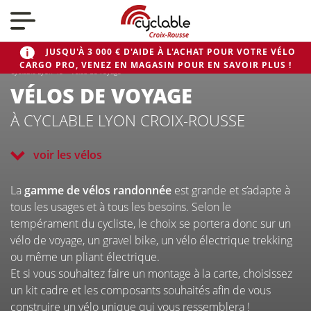
Nos actualités
JUSQU'À 3 000 € D'AIDE À L'ACHAT POUR VOTRE VÉLO
CARGO PRO, VENEZ EN MAGASIN POUR EN SAVOIR PLUS !
Nos vélos
Cyclable Lyon 4e
>
Vélos de voyage
VÉLOS DE VOYAGE
À CYCLABLE LYON CROIX-ROUSSE
Qui sommes-nous ?
voir les vélos
Nous contacter
La
gamme de vélos randonnée
est grande et s’adapte à
tous les usages et à tous les besoins. Selon le
tempérament du cycliste, le choix se portera donc sur un
vélo de voyage, un gravel bike, un vélo électrique trekking
ou même un pliant électrique.
Et si vous souhaitez faire un montage à la carte, choisissez
CYCLABLE
un kit cadre et les composants souhaités afin de vous
construire un vélo unique qui vous ressemblera !