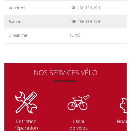
Vendredi
10H-13H,15H-19H
Samedi
10H-13H,15H-19H
Dimanche
FERMÉ
NOS SERVICES VÉLO
Entretien
Essai
Finan
réparation
de vélos