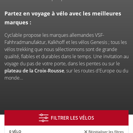
À CYCLABLE LYON CROIX-
ROUSSE
Partez en voyage à vélo avec les meilleures
marques :
Cyclable propose les marques allemandes VSF-
Fahhradmanufaktur, Kalkhoff et les vélos Genesis ; tous les
vélos trekking que nous sélectionnons sont de grande
qualité, fiables et durables dans le temps. Une invitation au
voyage du pas de votre porte, dans les pentes ou sur le
plateau de la Croix-Rousse
, sur les routes d'Europe ou du
monde...
Financement
Entretien
Essai de
réparation
vélos
FILTRER LES VÉLOS
Vélo
Entreprises
de courtoisie
&
0 VÉLO
Réinitialiser les filtres