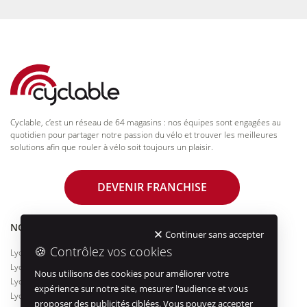
Cyclable, c’est un réseau de 64 magasins : nos équipes sont engagées au
quotidien pour partager notre passion du vélo et trouver les meilleures
solutions afin que rouler à vélo soit toujours un plaisir.
DEVENIR FRANCHISE
NOS MAGASINS PROCHES
SERVICES
Continuer sans accepter
🍪 Contrôlez vos cookies
Lyon 4
Entretien réparation
Lyon 6
Essai de vélos
Nous utilisons des cookies pour améliorer votre
Lyon Bellecour
Financement
expérience sur notre site, mesurer l'audience et vous
Lyon 7
Entreprises & collectivités
proposer des publicités ciblées. Vous pouvez accepter